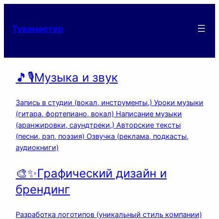
Тувамастер
🎵🎙️Музыка и звук
Запись в студии (вокал, инструменты,) Уроки музыки
(гитара, фортепиано, вокал) Написание музыки
(аранжировки, саундтреки,) Авторские тексты
(песни, рэп, поэзия) Озвучка (реклама, подкасты,
аудиокниги)
🎨✨Графический дизайн и
брендинг
Разработка логотипов (уникальный стиль компании)