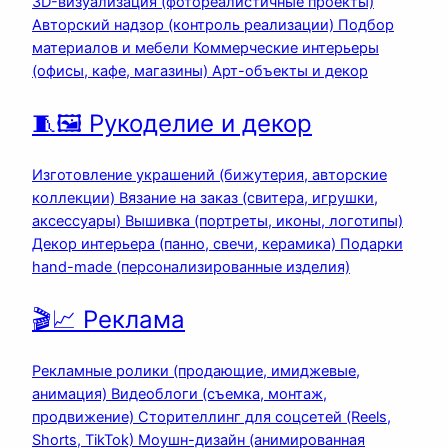
3D-визуализация (фотореалистичные проекты)
Авторский надзор (контроль реализации) Подбор
материалов и мебели Коммерческие интерьеры
(офисы, кафе, магазины) Арт-объекты и декор
🧵🖼️ Рукоделие и декор
Изготовление украшений (бижутерия, авторские
коллекции) Вязание на заказ (свитера, игрушки,
аксессуары) Вышивка (портреты, иконы, логотипы)
Декор интерьера (панно, свечи, керамика) Подарки
hand-made (персонализированные изделия)
🎬📈 Реклама
Рекламные ролики (продающие, имиджевые,
анимация) Видеоблоги (съемка, монтаж,
продвижение) Сторителлинг для соцсетей (Reels,
Shorts, TikTok) Моушн-дизайн (анимированная