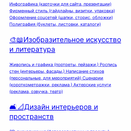
Инфографика (карточки для сайта, презентации)
Фирменный стиль (гайдлайны, визитки, упаковка)
Оформление соцсетей (шапки, сторис, обложки)
Полиграфия (буклеты, листовки, каталоги)
🎨📖Изобразительное искусство
и литература
Живопись и графика (портреты, пейзажи,) Роспись
стен (интерьеры, фасады,) Написание стихов
(персональные, для мероприятий) Сценарии
(короткометражки, реклама,) Актерские услуги
(реклама, озвучка, театр)
🛋️📐Дизайн интерьеров и
пространств