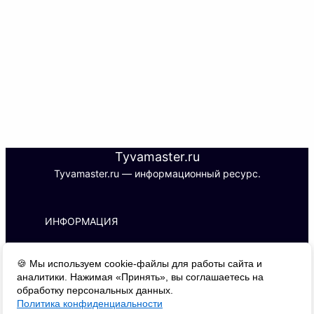
Tyvamaster.ru
Tyvamaster.ru — информационный ресурс.
ИНФОРМАЦИЯ
ИП С. Б. М.
🍪 Мы используем cookie-файлы для работы сайта и
ИНН 170101788427 | ОГРНИП 
аналитики. Нажимая «Принять», вы соглашаетесь на
326170000016510
обработку персональных данных.
Адрес: 667000, г. Кызыл, ул. Буренская, 
Политика конфиденциальности