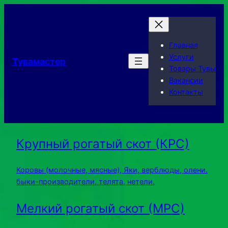
Главная
Услуги
Тувамастер
Товары Тувы
Вакансии
Контакты
Крупный рогатый скот (КРС)
Коровы (молочные, мясные), Яки, верблюды, олени.
быки-производители, телята, нетели.
Мелкий рогатый скот (МРС)