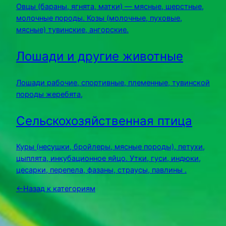
Овцы (бараны, ягнята, матки) — мясные, шерстные,
молочные породы. Козы (молочные, пуховые,
мясные) тувинские, ангорские.
Лошади и другие животные
Лошади рабочие, спортивные, племенные, тувинской
породы жеребята,
Сельскохозяйственная птица
Куры (несушки, бройлеры, мясные породы), петухи,
цыплята, инкубационное яйцо. Утки, гуси, индюки,
цесарки, перепела, фазаны, страусы, павлины .
←
Назад к категориям