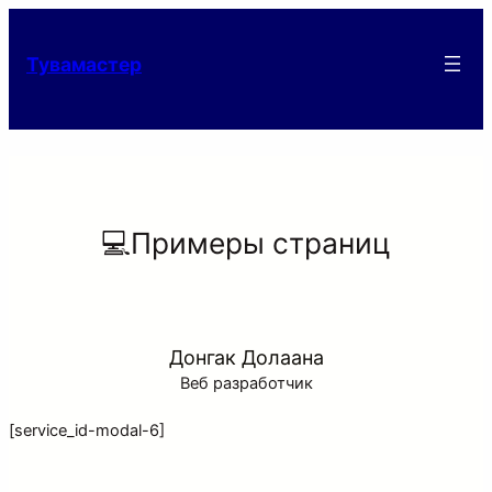
Тувамастер
💻️Примеры страниц
Донгак Долаана
Веб разработчик
[service_id-modal-6]