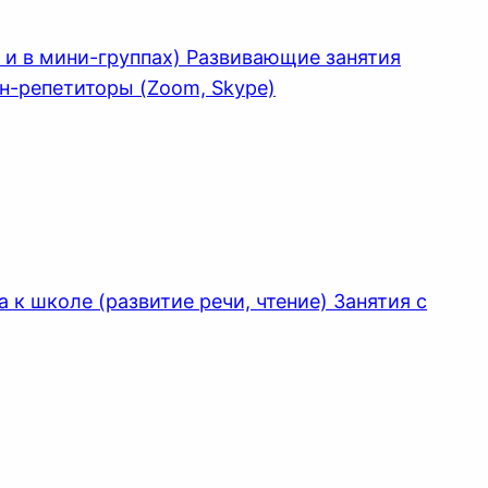
 и в мини-группах) Развивающие занятия
йн-репетиторы (Zoom, Skype)
 к школе (развитие речи, чтение) Занятия с