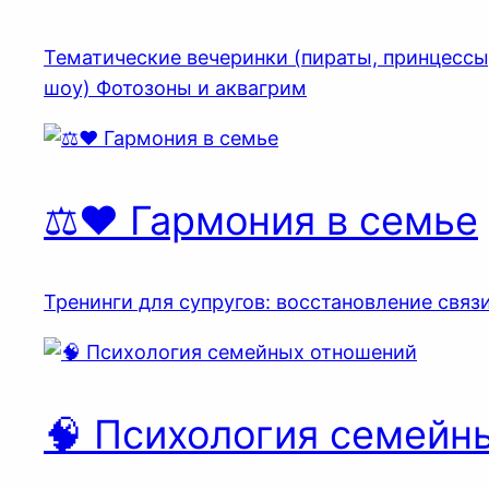
Тематические вечеринки (пираты, принцессы
шоу) Фотозоны и аквагрим
⚖️❤️ Гармония в семье
Тренинги для супругов: восстановление связ
🧠 Психология семейн