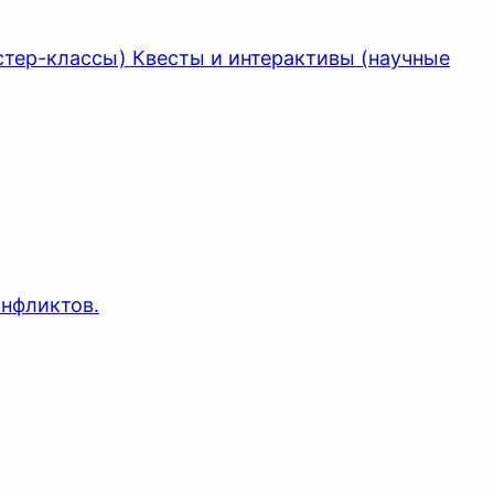
стер-классы) Квесты и интерактивы (научные
онфликтов.