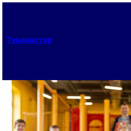
Тувамастер