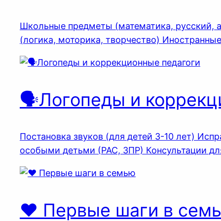
Школьные предметы (математика, русский, а
(логика, моторика, творчество) Иностранные
🗣️Логопеды и коррек
Постановка звуков (для детей 3-10 лет) Испр
особыми детьми (РАС, ЗПР) Консультации дл
❤️ Первые шаги в сем