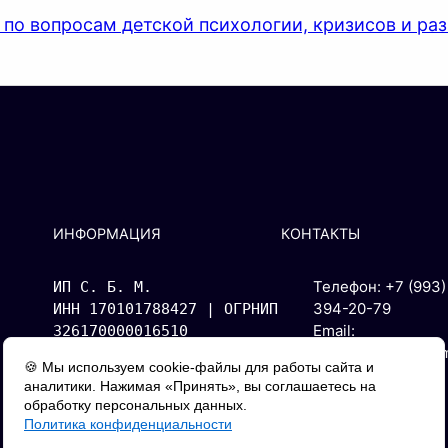
 по вопросам детской психологии, кризисов и ра
ИНФОРМАЦИЯ
КОНТАКТЫ
Телефон: +7 (993)
ИП С. Б. М.
394-20-79
ИНН 170101788427 | ОГРНИП 
Email:
326170000016510
tyvacommerce@gma
Адрес: 667000, г. Кызыл, 
🍪 Мы используем cookie-файлы для работы сайта и
com
ул. Буренская, д.14, кв. 
аналитики. Нажимая «Принять», вы соглашаетесь на
1.
обработку персональных данных.
Политика конфиденциальности