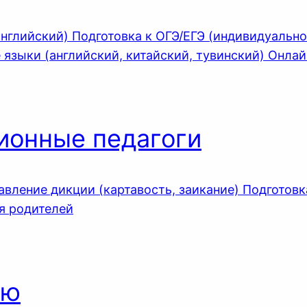
нглийский) Подготовка к ОГЭ/ЕГЭ (индивидуально
 языки (английский, китайский, тувинский) Онла
ционные педагоги
авление дикции (картавость, заикание) Подготовка
я родителей
ью