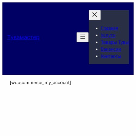
Главная
Услуги
Тувамастер
Товары Тувы
Вакансии
Контакты
[woocommerce_my_account]