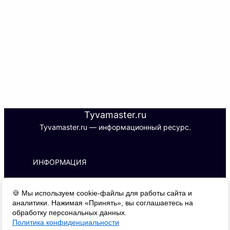
Tyvamaster.ru
Tyvamaster.ru — информационный ресурс.
ИНФОРМАЦИЯ
ИП С. Б. М.
🍪 Мы используем cookie-файлы для работы сайта и
ИНН 170101788427 | ОГРНИП 
аналитики. Нажимая «Принять», вы соглашаетесь на
326170000016510
обработку персональных данных.
Адрес: 667000, г. Кызыл, ул. Буренская, 
Политика конфиденциальности