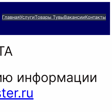
Главная
Услуги
Товары Тувы
Вакансии
Контакты
ТА
нию информации
ter.ru