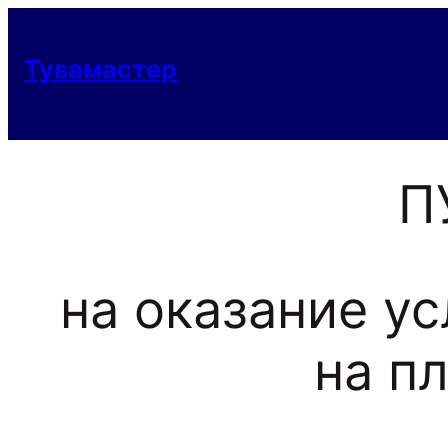
Тувамастер
П
на оказание у
на п