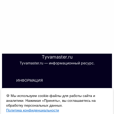
Tyvamaster.ru
Tyvamaster.ru — информационный ресурс.
ИНФОРМАЦИЯ
ИП С. Б. М.
🍪 Мы используем cookie-файлы для работы сайта и
ИНН 170101788427 | ОГРНИП 
аналитики. Нажимая «Принять», вы соглашаетесь на
326170000016510
обработку персональных данных.
Адрес: 667000, г. Кызыл, ул. Буренская, 
Политика конфиденциальности