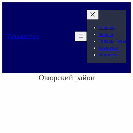
Главная
Услуги
Тувамастер
Товары Тувы
Вакансии
Контакты
Овюрский район