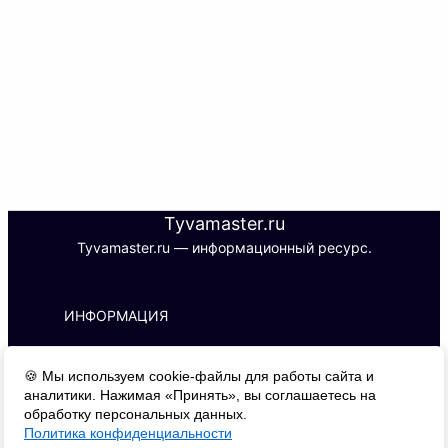
Tyvamaster.ru
Tyvamaster.ru — информационный ресурс.
ИНФОРМАЦИЯ
ИП С. Б. М.
🍪 Мы используем cookie-файлы для работы сайта и
ИНН 170101788427 | ОГРНИП 
аналитики. Нажимая «Принять», вы соглашаетесь на
326170000016510
обработку персональных данных.
Адрес: 667000, г. Кызыл, ул. Буренская, 
Политика конфиденциальности