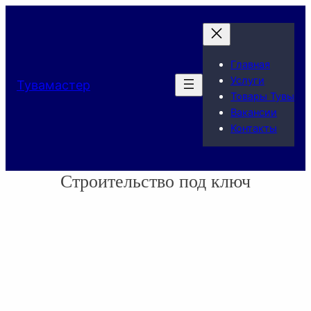
Главная
Услуги
Тувамастер
Товары Тувы
Вакансии
Контакты
Строительство под ключ