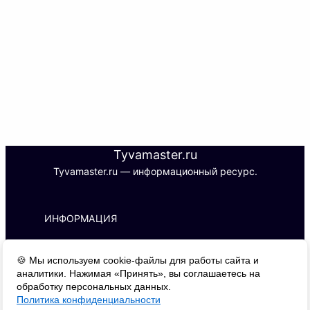
Tyvamaster.ru
Tyvamaster.ru — информационный ресурс.
ИНФОРМАЦИЯ
ИП С. Б. М.
🍪 Мы используем cookie-файлы для работы сайта и
ИНН 170101788427 | ОГРНИП 
аналитики. Нажимая «Принять», вы соглашаетесь на
326170000016510
обработку персональных данных.
Адрес: 667000, г. Кызыл, ул. Буренская, 
Политика конфиденциальности