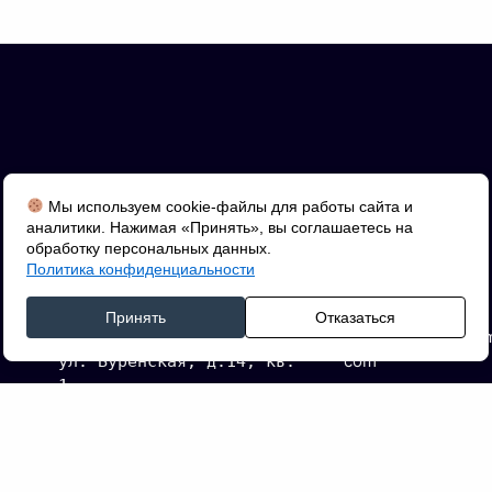
ИНФОРМАЦИЯ
КОНТАКТЫ
Мы используем cookie-файлы для работы сайта и
аналитики. Нажимая «Принять», вы соглашаетесь на
обработку персональных данных.
Телефон: +7 (993)
ИП С. Б. М.
Политика конфиденциальности
394-20-79
ИНН 170101788427 | ОГРНИП 
Email:
326170000016510
Принять
Отказаться
tyvacommerce@gma
Адрес: 667000, г. Кызыл, 
com
ул. Буренская, д.14, кв. 
1.