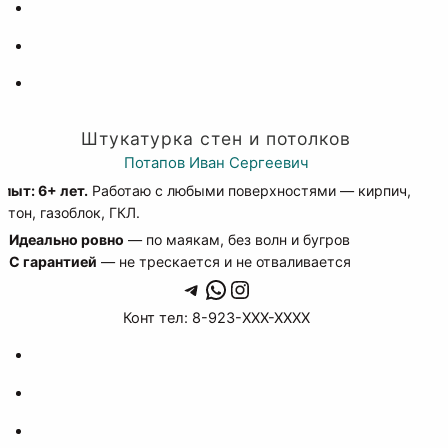
Штукатурка стен и потолков
Потапов Иван Сергеевич
пыт: 6+ лет.
Работаю с любыми поверхностями — кирпич,
етон, газоблок, ГКЛ.
✔️
Идеально ровно
— по маякам, без волн и бугров
✔️
С гарантией
— не трескается и не отваливается
Telegram
WhatsApp
Instagram
Конт тел: 8-923-XXX-XXXX