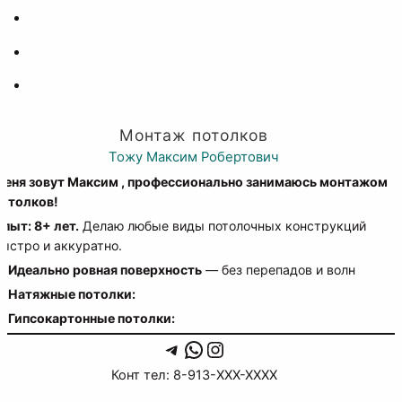
Монтаж потолков
Тожу Максим Робертович
Меня зовут Максим , профессионально занимаюсь монтажом
потолков!
пыт: 8+ лет.
Делаю любые виды потолочных конструкций
ыстро и аккуратно.
✔️
Идеально ровная поверхность
— без перепадов и волн
 Натяжные потолки:
 Гипсокартонные потолки:
Telegram
WhatsApp
Instagram
Конт тел: 8-913-XXX-XXXX