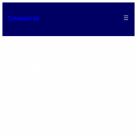
Тувамастер
Зарплата без ошибок –
сотрудники без вопросов